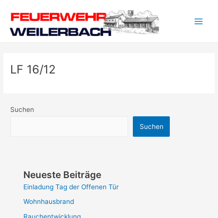
Zum
Main
Inhalt
Men
springen
LF 16/12
Suchen
Suchen
Neueste Beiträge
Einladung Tag der Offenen Tür
Wohnhausbrand
Rauchentwicklung