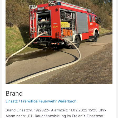
Brand
Einsatz
/
Freiwillige Feuerwehr Weilerbach
Brand Einsatznr. 19/2022• Alarmzeit: 11.02.2022 15:23 Uhr•
Alarm nach: „B1- Rauchentwicklung im Freien“• Einsatzort: