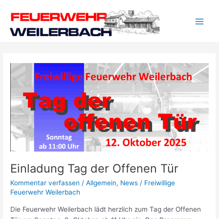
Zum
Post
Main
Inhalt
pagination
Men
springen
Einladung
Tag
der
Offenen
Tür
Einladung Tag der Offenen Tür
Kommentar verfassen
/
Allgemein
,
News
/
Freiwillige
Feuerwehr Weilerbach
Die Feuerwehr Weilerbach lädt herzlich zum Tag der Offenen