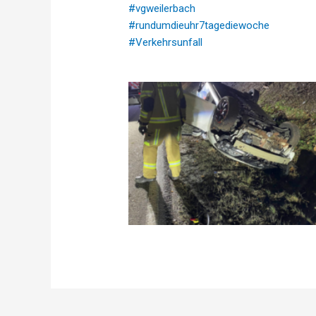
#vgweilerbach
#rundumdieuhr7tagediewoche
#Verkehrsunfall