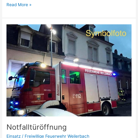
Read More »
Notfalltüröffnung
Notfalltüröffnung
Einsatz
/
Freiwillige Feuerwehr Weilerbach