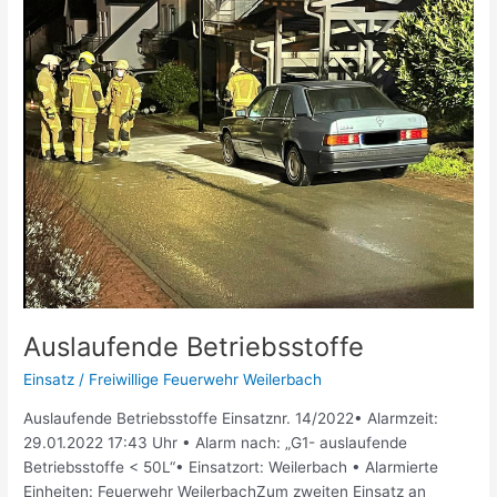
Auslaufende Betriebsstoffe
Einsatz
/
Freiwillige Feuerwehr Weilerbach
Auslaufende Betriebsstoffe Einsatznr. 14/2022• Alarmzeit:
29.01.2022 17:43 Uhr • Alarm nach: „G1- auslaufende
Betriebsstoffe < 50L“• Einsatzort: Weilerbach • Alarmierte
Einheiten: Feuerwehr WeilerbachZum zweiten Einsatz an